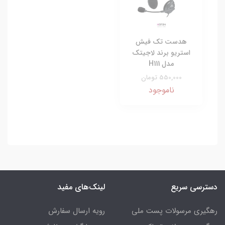
هدست تک فیش
استریو برند لاجیتک
مدل H111
550,000 تومان
ناموجود
دسترسی سریع
لینک‌های مفید
رهگیری مرسولات پست ملی
رویه ارسال سفارش