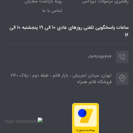
رهگیری مرسولات تیپاکس
رویه بازگشت سفارش
تماس با ما
ساعات پاسخگویی تلفنی روزهای عادی 10 الی 19 پنجشنبه 10 الی
16
09396152424
تهران، میدان تجریش ، بازار قائم ، طبقه دوم ، پلاک 2160
فروشگاه قائم همراه