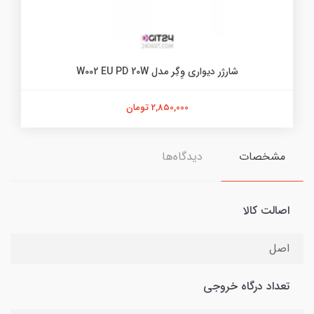
شارژر دیواری وِگِر مدل W002 EU PD 20W
2,850,000 تومان
مشخصات
دیدگاه‌ها
اصالت کالا
اصل
تعداد درگاه خروجی