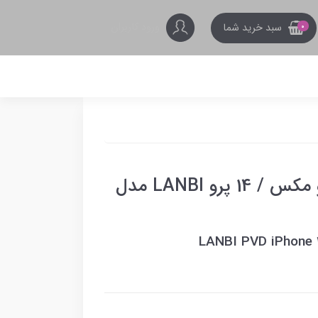
ورود کاربران
سبد خرید شما
0
محافظ لنز رینگی آیفون 14 پرو مکس / 14 پرو LANBI مدل
LANBI PVD iPhone 1