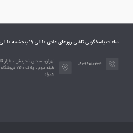
ساعات پاسخگویی تلفنی روزهای عادی 10 الی 19 پنجشنبه 10 الی 16
تهران، میدان تجریش ، بازار قائ
09396152424
طبقه دوم ، پلاک 2160 فر
همراه