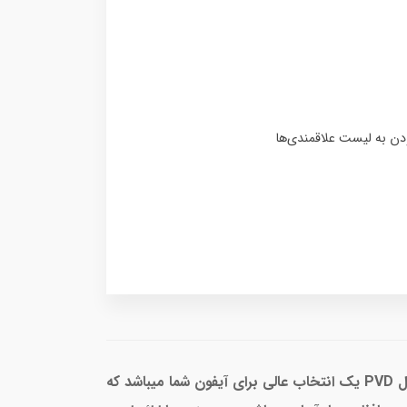
محافظ لنز رینگی از برند لنبی . این برند بصورت تخصصی محافظ لنز و محافظ صفحه گوشی تولید میکند . مدل PVD یک انتخاب عالی برای آیفون شما میباشد که