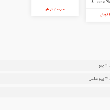
1,400,000 تومان
ن
رو
کس