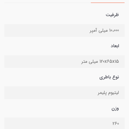
ظرفیت
10،000 میلی آمپر
ابعاد
120x65x15 میلی متر
نوع باطری
لیتیوم پلیمر
وزن
260