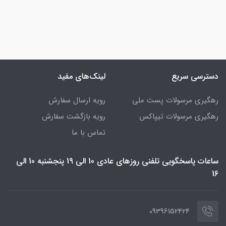
دسترسی سریع
لینک‌های مفید
رهگیری مرسولات پست ملی
رویه ارسال سفارش
رهگیری مرسولات تیپاکس
رویه بازگشت سفارش
تماس با ما
ساعات پاسخگویی تلفنی روزهای عادی 10 الی 19 پنجشنبه 10 الی
16
09396152424