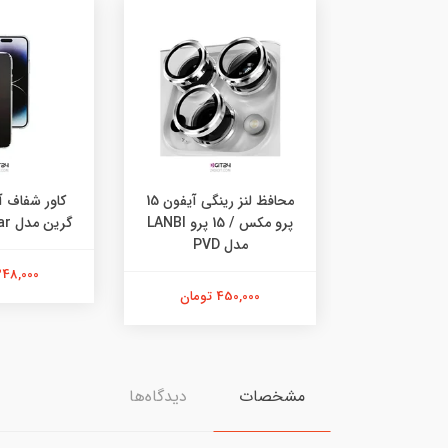
محافظ لنز رینگی آیفون 15
پرو مکس / 15 پرو LANBI
گرین مدل Crystal Clear
مدل PVD
348,000 توما
450,000 تومان
مشخصات
دیدگاه‌ها