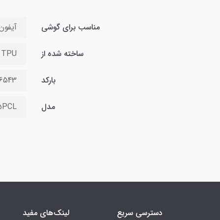
مناسب برای گوشی
آیفون 15 پ
ساخته شده از
TPU شفاف
بارکد
76543
مدل
5PCL
دسترسی سریع
لینک‌های مفید