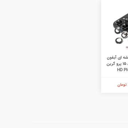
شه ای آیفون
15 پرو مکس / 15 پرو گرین