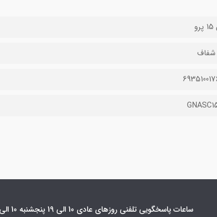
رو
69351001
GNASC1
ساعات پاسخگویی تلفنی روزهای عادی 10 الی 19 پنجشنبه 10 الی 16