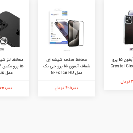
کاور شفاف آیفون 15 پرو
محافظ صفحه شیشه ای
محافظ لنز شی
شفاف آیفون 15 پرو جی تِک
مدل G-Force HD
مدل HD Plus
ن
495,000 تومان
650,000 تومان