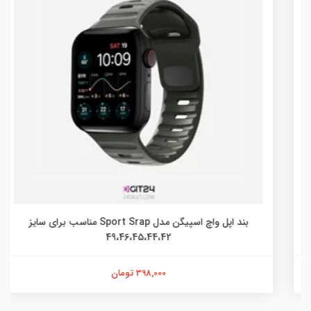
بند اپل واچ اسپیگن مدل Sport Srap مناسب برای سایز
49،46،45،44،42
398,000 تومان