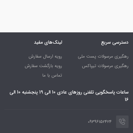
دسترسی سریع
لینک‌های مفید
رهگیری مرسولات پست ملی
رویه ارسال سفارش
رهگیری مرسولات تیپاکس
رویه بازگشت سفارش
تماس با ما
ساعات پاسخگویی تلفنی روزهای عادی 10 الی 19 پنجشنبه 10 الی
16
09396152424