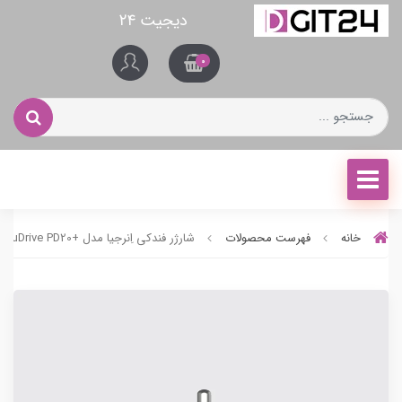
دیجیت ۲۴
0
خانه
فهرست محصولات
شارژر فندکی اِنرجیا مدل +AluDrive PD20