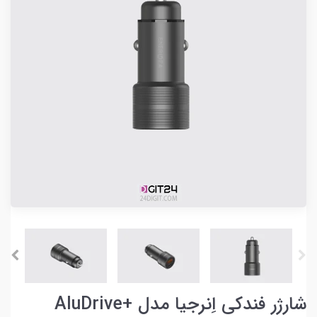
شارژر فندکی اِنرجیا مدل +AluDrive