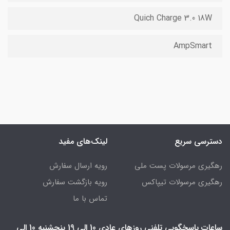
Quich Charge 3.0 18W
AmpSmart
دسترسی سریع
لینک‌های مفید
رهگیری مرسولات پست ملی
رویه ارسال سفارش
رهگیری مرسولات تیپاکس
رویه بازگشت سفارش
تماس با ما
ساعات پاسخگویی تلفنی روزهای عادی 10 الی 19 پنجشنبه 10 الی