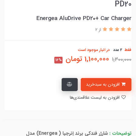
PD20
Energea AluDrive PD20+ Car Charger
از 2
فقط
2 عدد
در انبار موجود است
1,100,000
تومان
1,300,000
16%
افزودن به سبدخرید
افزودن به لیست علاقمندی‌ها
توضیحات :
شارژر فندکی برند اِنرجیا ( Energea) مدل