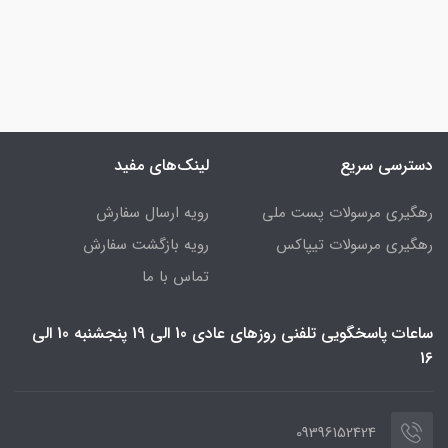
دسترسی سریع
لینک‌های مفید
رهگیری مرسولات پست ملی
رویه ارسال سفارش
رهگیری مرسولات تیپاکس
رویه بازگشت سفارش
تماس با ما
ساعات پاسخگویی تلفنی روزهای عادی 10 الی 19 پنجشنبه 10 الی
16
09396152424