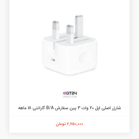
شارژر اصلی اپل 20 وات 3 پین سفارش B/A گارانتی 18 ماهه
2,750,000 تومان