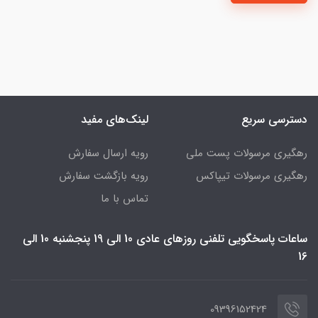
دسترسی سریع
لینک‌های مفید
رهگیری مرسولات پست ملی
رویه ارسال سفارش
رهگیری مرسولات تیپاکس
رویه بازگشت سفارش
تماس با ما
ساعات پاسخگویی تلفنی روزهای عادی 10 الی 19 پنجشنبه 10 الی
16
09396152424