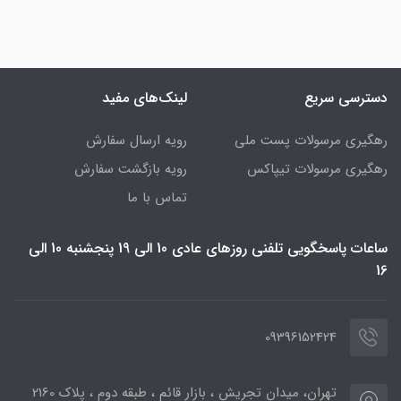
دسترسی سریع
لینک‌های مفید
رهگیری مرسولات پست ملی
رویه ارسال سفارش
رهگیری مرسولات تیپاکس
رویه بازگشت سفارش
تماس با ما
ساعات پاسخگویی تلفنی روزهای عادی 10 الی 19 پنجشنبه 10 الی
16
09396152424
تهران، میدان تجریش ، بازار قائم ، طبقه دوم ، پلاک 2160