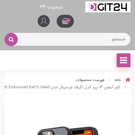
دیجیت ۲۴
0
خانه
فهرست محصولات
کاور آیفون 13 پرو کارل لگرفلد اورجینال مدل Saffiano With Embossed Karl'S Head