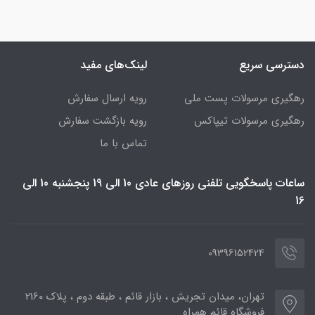
دسترسی سریع
لینک‌های مفید
رهگیری مرسولات پست ملی
رویه ارسال سفارش
رهگیری مرسولات تیپاکس
رویه بازگشت سفارش
تماس با ما
ساعات پاسخگویی تلفنی روزهای عادی 10 الی 19 پنجشنبه 10 الی
16
09396152424
تهران، میدان تجریش ، بازار قائم ، طبقه دوم ، پلاک 2160
فروشگاه قائم همراه