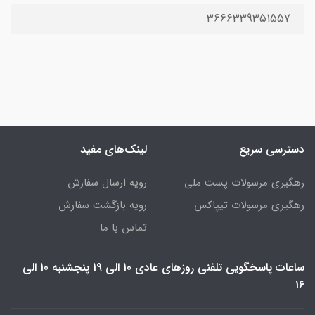
3666339351557
دسترسی سریع
لینک‌های مفید
رهگیری مرسولات پست ملی
رویه ارسال سفارش
رهگیری مرسولات تیپاکس
رویه بازگشت سفارش
تماس با ما
ساعات پاسخگویی تلفنی روزهای عادی 10 الی 19 پنجشنبه 10 الی
16