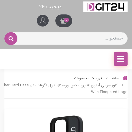
دیجیت ۲۴
0
خانه
فهرست محصولات
کاور چرمی آیفون 16 پرو مکس اورجینال کارل لگرفلد
With Elongated Logo