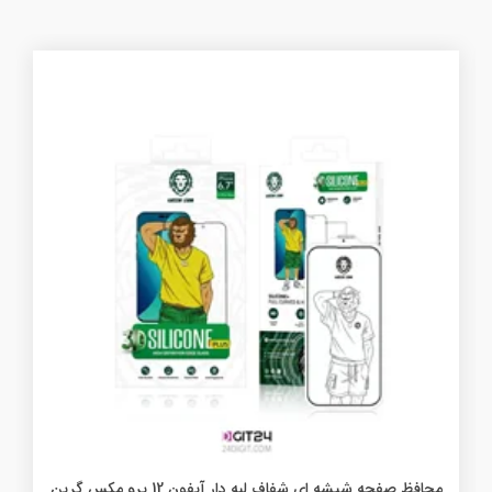
محافظ صفحه شیشه ای شفاف لبه دار آیفون 12 پرو مکس گرین