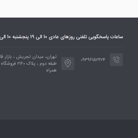
ساعات پاسخگویی تلفنی روزهای عادی 10 الی 19 پنجشنبه 10 الی 16
تهران، میدان تجریش ، بازار قائ
09396152424
طبقه دوم ، پلاک 2160 فر
همراه