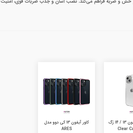
 خط و خش و ضربه فراهم می‌کند. نصب آسان و جذب ضربات قوی، امنیت 
کاور شفاف آیفون 13 / 14 زَگ
کاور آیفون 13 کی دوو مدل
ARES