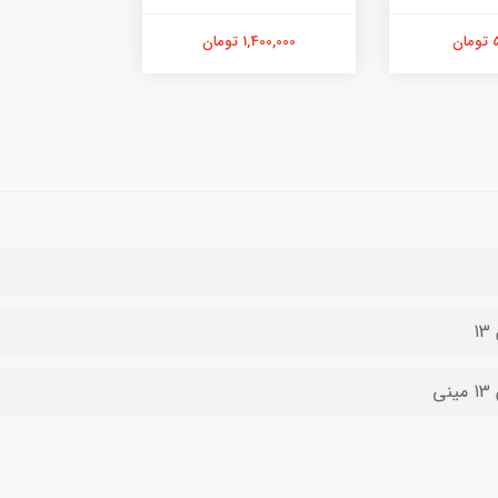
ن
1,400,000 تومان
1
نی