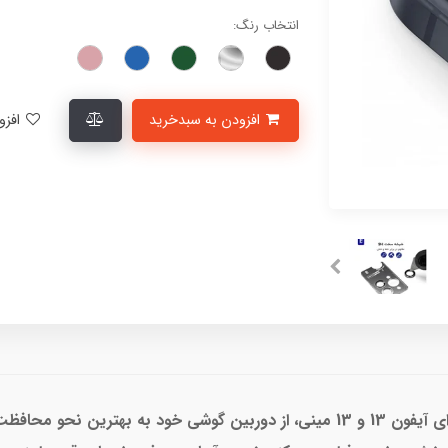
انتخاب رنگ:
افزودن به سبدخرید
افزودن به لیست علاقمندی‌ها
با محافظ لنز رینگی LANBI مدل PVD برای آیفون 13 و 13 مینی، از دوربین گوشی