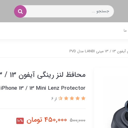
ما
ی LANBI مدل PVD
محافظ لنز رینگی آیفون 13 / 13 مینی LANBI مدل PVD
Phone 13 / 13 Mini Lenz Protector
از 6
450,000
تومان
500,000
10%