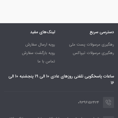
دسترسی سریع
لینک‌های مفید
رهگیری مرسولات پست ملی
رویه ارسال سفارش
رهگیری مرسولات تیپاکس
رویه بازگشت سفارش
تماس با ما
ساعات پاسخگویی تلفنی روزهای عادی 10 الی 19 پنجشنبه 10 الی
16
09396152424