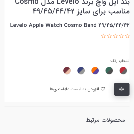
بند اپل واچ برند Levelo مدل Cosmo
مناسب برای سایز 49/45/44/42
Levelo Apple Watch Cosmo Band 49/45/44/42
انتخاب رنگ:
افزودن به لیست علاقمندی‌ها
محصولات مرتبط