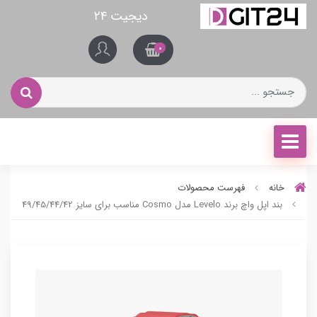
دیجیت ۲۴
0
خانه
فهرست محصولات
بند اپل واچ برند Levelo مدل Cosmo مناسب برای سایز 49/45/44/42