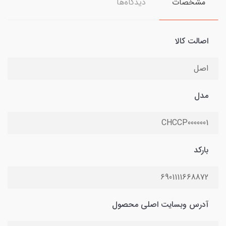
مشخصات
دیدگاه‌ها
اصالت کالا
اصل
مدل
CHCCP0000001
بارکد
6901111668872
آدرس وبسایت اصلی محصول