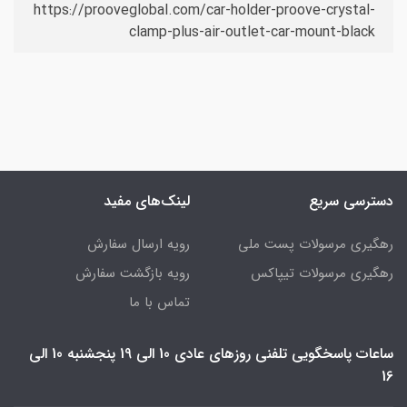
https://prooveglobal.com/car-holder-proove-crystal-
clamp-plus-air-outlet-car-mount-black
دسترسی سریع
لینک‌های مفید
رهگیری مرسولات پست ملی
رویه ارسال سفارش
رهگیری مرسولات تیپاکس
رویه بازگشت سفارش
تماس با ما
ساعات پاسخگویی تلفنی روزهای عادی 10 الی 19 پنجشنبه 10 الی
16