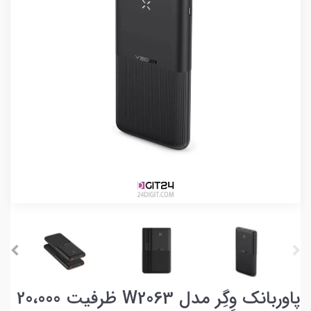
پاوربانک وِگِر مدل W2063 ظرفیت 20،000