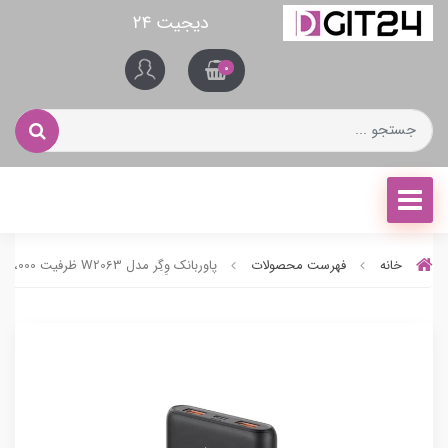
دیجیت ۲۴
0
خانه
فهرست محصولات
پاوربانک وِگِر مدل W2063 ظرفیت 20،000 میلی آمپر