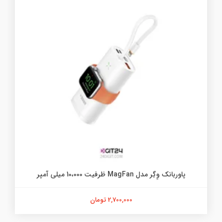
پاوربانک وِگِر مدل MagFan ظرفیت 10،000 میلی آمپر
2,700,000 تومان