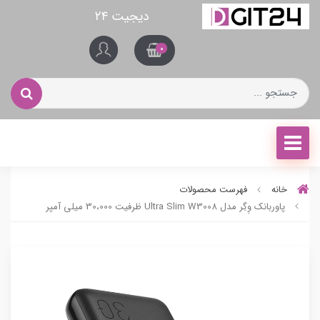
دیجیت ۲۴
0
خانه
فهرست محصولات
پاوربانک وِگِر مدل Ultra Slim W3008 ظرفیت 30،000 میلی آمپر