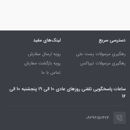
دسترسی سریع
لینک‌های مفید
رهگیری مرسولات پست ملی
رویه ارسال سفارش
رهگیری مرسولات تیپاکس
رویه بازگشت سفارش
تماس با ما
ساعات پاسخگویی تلفنی روزهای عادی 10 الی 19 پنجشنبه 10 الی
16
09396152424