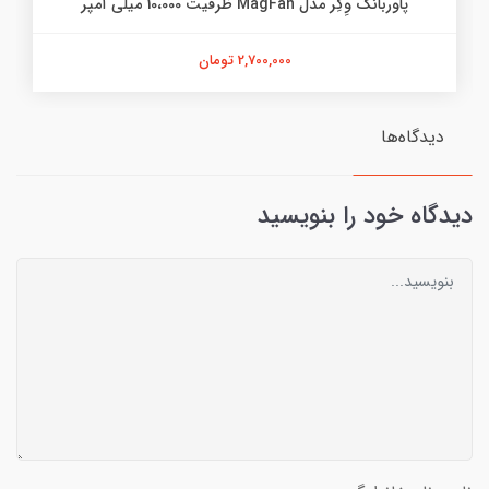
پاوربانک وِگِر مدل MagFan ظرفیت 10،000 میلی آمپر
2,700,000 تومان
دیدگاه‌ها
دیدگاه خود را بنویسید