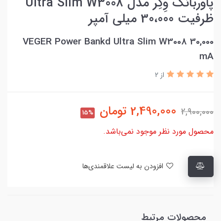
پاوربانک وِگِر مدل Ultra Slim W3008
ظرفیت 30،000 میلی آمپر
VEGER Power Bankd Ultra Slim W3008 30,000
mA
از 2
2,490,000
تومان
2,900,000
15%
محصول مورد نظر موجود نمی‌باشد.
افزودن به لیست علاقمندی‌ها
محصولات مرتبط