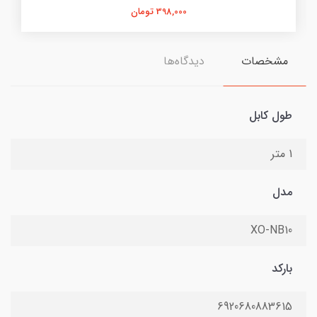
398,000 تومان
مشخصات
دیدگاه‌ها
طول کابل
1 متر
مدل
XO-NB10
بارکد
6920680883615