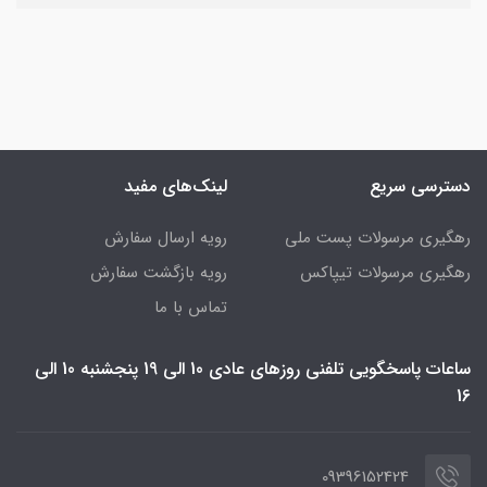
دسترسی سریع
لینک‌های مفید
رهگیری مرسولات پست ملی
رویه ارسال سفارش
رهگیری مرسولات تیپاکس
رویه بازگشت سفارش
تماس با ما
ساعات پاسخگویی تلفنی روزهای عادی 10 الی 19 پنجشنبه 10 الی
16
09396152424