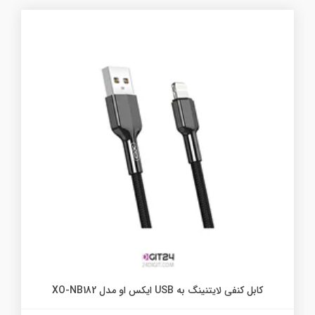
کابل کنفی لایتنینگ به USB ایکس او مدل XO-NB182