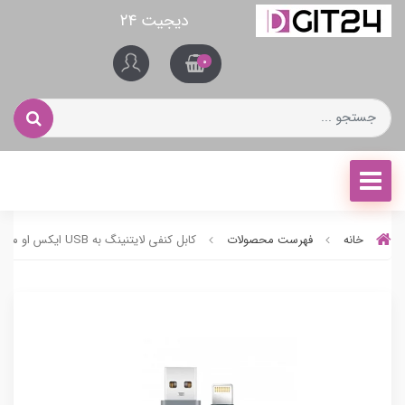
دیجیت ۲۴
0
خانه
فهرست محصولات
کابل کنفی لایتنینگ به USB ایکس او مدل XO-NB10