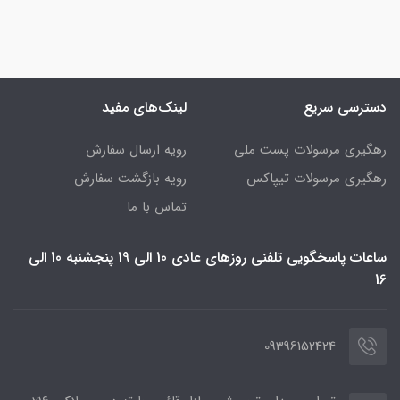
دسترسی سریع
لینک‌های مفید
رهگیری مرسولات پست ملی
رویه ارسال سفارش
رهگیری مرسولات تیپاکس
رویه بازگشت سفارش
تماس با ما
ساعات پاسخگویی تلفنی روزهای عادی 10 الی 19 پنجشنبه 10 الی
16
09396152424