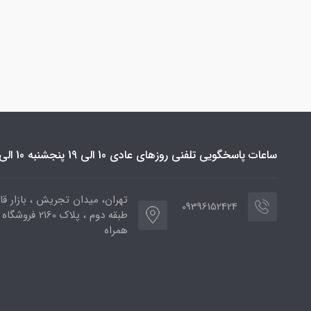
ساعات پاسخگویی تلفنی روزهای عادی 10 الی 19 پنجشنبه 10 الی 16
تهران، میدان تجریش ، بازار قائ
09396152424
طبقه دوم ، پلاک 2160 فر
همراه