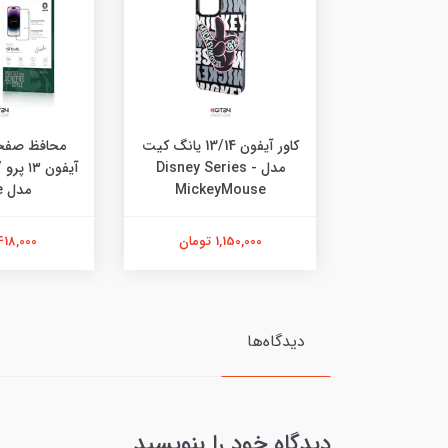
کاور آیفون 13/14 یانگ کیت
محافظ صفح
مدل Disney Series -
MickeyMouse
مدل Steve
1,150,000 تومان
418,000 توما
دیدگاه‌ها
دیدگاه خود را بنویسید