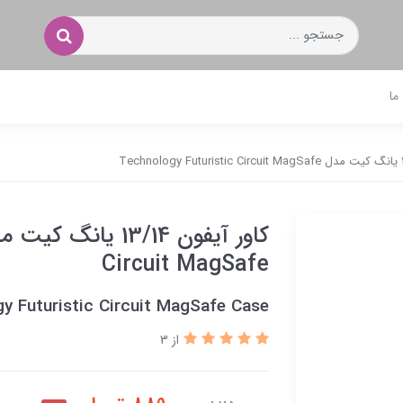
ما
Circuit MagSafe
gy Futuristic Circuit MagSafe Case
از 3