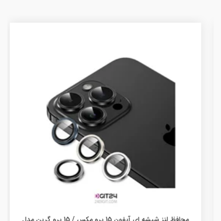
محافظ لنز شیشه ای آیفون 15 پرو مکس / 15 پرو گرین مدل