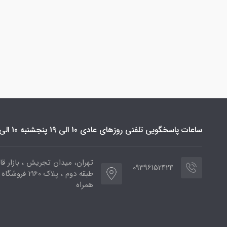
ساعات پاسخگویی تلفنی روزهای عادی 10 الی 19 پنجشنبه 10 الی 16
تهران، میدان تجریش ، بازار قائ
09396152424
طبقه دوم ، پلاک 2160 فر
همراه