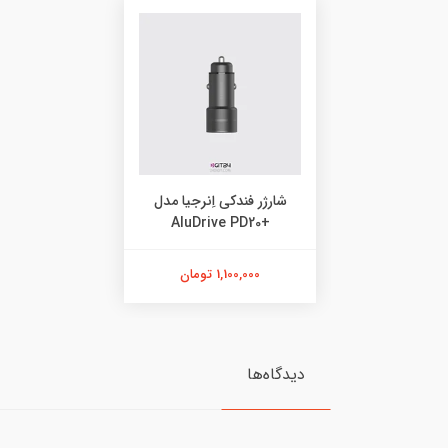
شارژر فندکی اِنرجیا مدل
+AluDrive PD20
1,100,000 تومان
دیدگاه‌ها