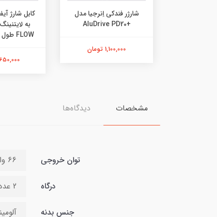
شارژر فندکی اِنرجیا مدل
کابل شارژ آی
+AluDrive PD20
به لایتنینگ 
FLOW طول 150 سانتیمتر
1,100,000 تومان
1,650,000 توم
مشخصات
دیدگاه‌ها
توان خروجی
66 وات
درگاه
2 عدد تایپ سی
جنس بدنه
آلومین