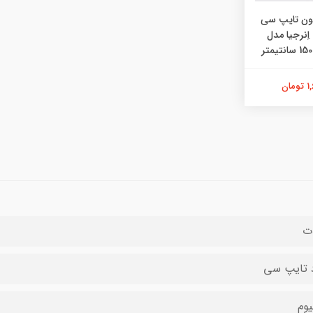
فون تایپ سی
اِنرجیا مدل
ان
یوم