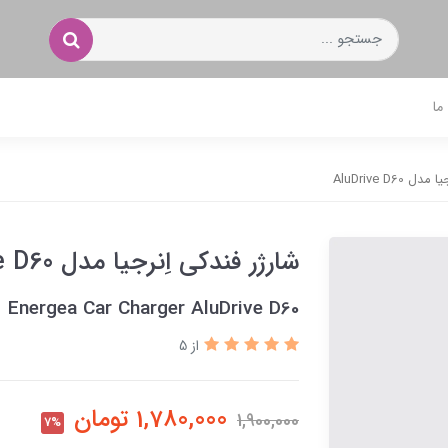
ما
AluDrive D60
شارژر فندکی اِنرجیا مدل AluDrive D60
Energea Car Charger AluDrive D60
از 5
1,780,000
تومان
1,900,000
7%