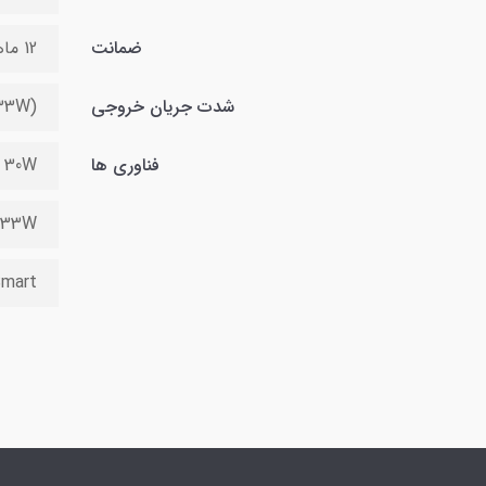
ضمانت
12 ماهه تجارت پاسارگاد
شدت جریان خروجی
S33W)
فناوری ها
y 30W
 33W
mart