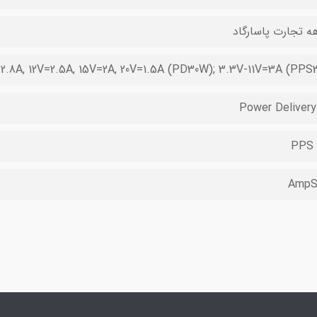
2.8A, 12V=2.5A, 15V=2A, 20V=1.5A (PD30W); 3.3V-11V=3A (PP
Power Deliver
PPS
AmpS