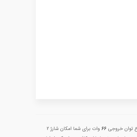
وع توان خروجی
66
وات برای شما امکان شارژ 2