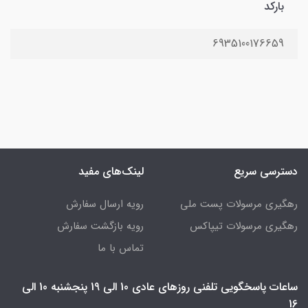
بارکد
6935100176659
دسترسی سریع
لینک‌های مفید
رهگیری مرسولات پست ملی
رویه ارسال سفارش
رهگیری مرسولات تیپاکس
رویه بازگشت سفارش
تماس با ما
ساعات پاسخگویی تلفنی روزهای عادی 10 الی 19 پنجشنبه 10 الی
16