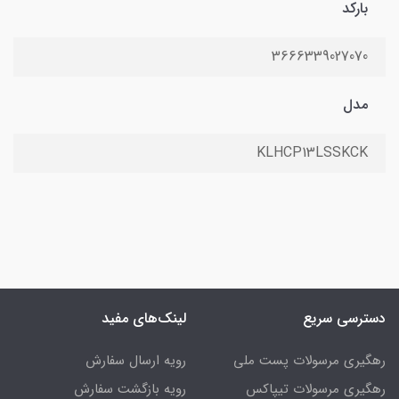
بارکد
3666339027070
مدل
KLHCP13LSSKCK
دسترسی سریع
لینک‌های مفید
رهگیری مرسولات پست ملی
رویه ارسال سفارش
رهگیری مرسولات تیپاکس
رویه بازگشت سفارش