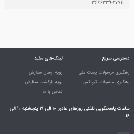
3666339027711
دسترسی سریع
لینک‌های مفید
رهگیری مرسولات پست ملی
رویه ارسال سفارش
رهگیری مرسولات تیپاکس
رویه بازگشت سفارش
تماس با ما
ساعات پاسخگویی تلفنی روزهای عادی 10 الی 19 پنجشنبه 10 الی
16