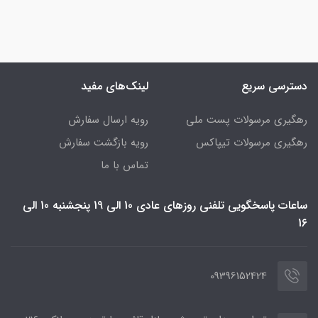
دسترسی سریع
لینک‌های مفید
رهگیری مرسولات پست ملی
رویه ارسال سفارش
رهگیری مرسولات تیپاکس
رویه بازگشت سفارش
تماس با ما
ساعات پاسخگویی تلفنی روزهای عادی 10 الی 19 پنجشنبه 10 الی
16
09396152424