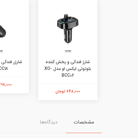
شارژ فندکی و پخش کننده
شارژر فندکی 
بلوتوثی ایکس او مدل XO-
CC18
BCC02
498,000 توما
648,000 تومان
مشخصات
دیدگاه‌ها