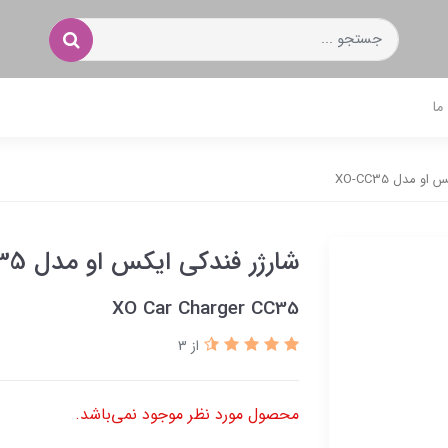
ما
 مدل XO-CC35
شارژر فندکی ایکس او مدل XO-CC35
XO Car Charger CC35
از 3
محصول مورد نظر موجود نمی‌باشد.