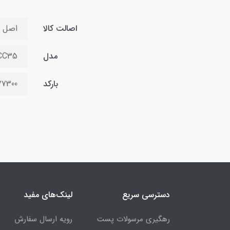
اصالت کالا
اصل
مدل
CC35
بارکد
77300
دسترسی سریع
لینک‌های مفید
رهگیری مرسولات پست
رویه ارسال سفارش