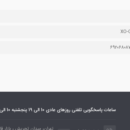
XO-
69206808
ساعات پاسخگویی تلفنی روزهای عادی 10 الی 19 پنجشنبه 10 الی 16
تهران، میدان تجریش ، بازار قائ