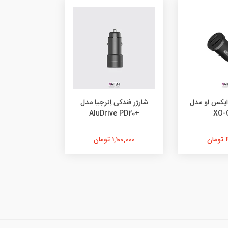
ایکس او مدل
شارژر فندکی اِنرجیا مدل
+AluDrive PD20
XO-
ن
1,100,000 تومان