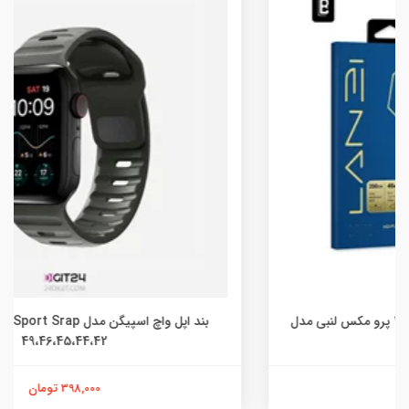
بند اپل واچ اسپیگن مدل Sport Srap مناسب برای سایز
49،46،45،44،42
398,000 تومان