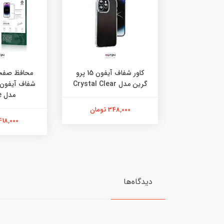
ه شیشه ای
کاور شفاف آیفون 15 پرو
محافظ صفحه
شفاف آیفون 16 پرو مکس
گرین مدل Crystal Clear
H
مدل Steve
348,000 تومان
ن
418,000 تومان
دیدگاه‌ها