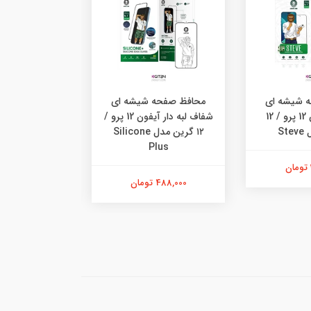
 شیشه ای
محافظ صفحه شیشه ای
محافظ صفحه شی
شفاف آیفون 12 پرو / 12
شفاف لبه دار آیفون 12 پرو /
S
۱۲ گرین مدل Silicone
one Edge
Plus
488,000 تومان
488,000 تومان