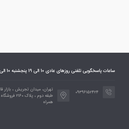
ساعات پاسخگویی تلفنی روزهای عادی 10 الی 19 پنجشنبه 10 الی 16
تهران، میدان تجریش ، بازار قائ
09396152424
طبقه دوم ، پلاک 2160 فر
همراه