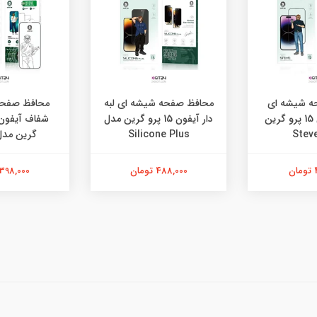
 شیشه ای
محافظ صفحه شیشه ای لبه
محافظ صفحه
شفاف آیفون 15 پرو گرین
دار آیفون 15 پرو گرین مدل
Silicone Plus
گرین مدل teve
488,000 تومان
398,000 تومان