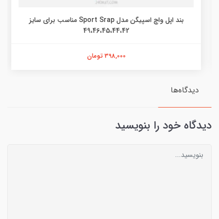
بند اپل واچ اسپیگن مدل Sport Srap مناسب برای سایز
49،46،45،44،42
398,000 تومان
دیدگاه‌ها
دیدگاه خود را بنویسید