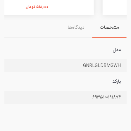
518,000 تومان
مشخصات
دیدگاه‌ها
مدل
GNRLGLDBMGWH
بارکد
6935100191874