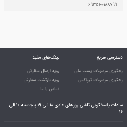
6935100188799
دسترسی سریع
لینک‌های مفید
رهگیری مرسولات پست ملی
رویه ارسال سفارش
رهگیری مرسولات تیپاکس
رویه بازگشت سفارش
تماس با ما
ساعات پاسخگویی تلفنی روزهای عادی 10 الی 19 پنجشنبه 10 الی
16