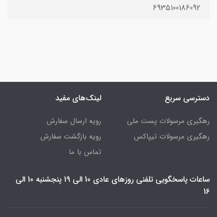
6935100186092
دسترسی سریع
لینک‌های مفید
رهگیری مرسولات پست ملی
رویه ارسال سفارش
رهگیری مرسولات تیپاکس
رویه بازگشت سفارش
تماس با ما
ساعات پاسخگویی تلفنی روزهای عادی 10 الی 19 پنجشنبه 10 الی
16