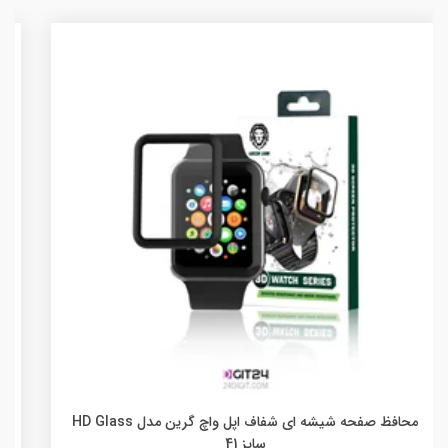
واچ گرین مدل HD Glass
محافظ صفحه شیشه ای شفاف اپل واچ اولترا گرین مدل Ultra
Pro سایز 49