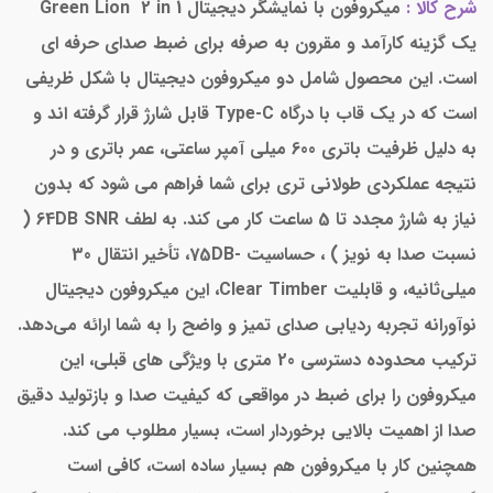
شرح کالا :
میکروفون با نمایشگر دیجیتال Green Lion 2 in 1
یک گزینه کارآمد و مقرون به صرفه برای ضبط صدای حرفه ای
است. این محصول شامل دو میکروفون دیجیتال با شکل ظریفی
است که در یک قاب با درگاه Type-C قابل شارژ قرار گرفته اند و
به دلیل ظرفیت باتری 600 میلی آمپر ساعتی، عمر باتری و در
نتیجه عملکردی طولانی تری برای شما فراهم می شود که بدون
نیاز به شارژ مجدد تا 5 ساعت کار می کند. به لطف 64DB SNR (
نسبت صدا به نویز ) ، حساسیت -75DB، تأخیر انتقال 30
میلی‌ثانیه، و قابلیت Clear Timber، این میکروفون دیجیتال
نوآورانه تجربه ردیابی صدای تمیز و واضح را به شما ارائه می‌دهد.
ترکیب محدوده دسترسی 20 متری با ویژگی های قبلی، این
میکروفون را برای ضبط در مواقعی که کیفیت صدا و بازتولید دقیق
صدا از اهمیت بالایی برخوردار است، بسیار مطلوب می کند.
همچنین کار با میکروفون هم بسیار ساده است، کافی است