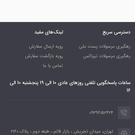
دسترسی سریع
لینک‌های مفید
رهگیری مرسولات پست ملی
رویه ارسال سفارش
رهگیری مرسولات تیپاکس
رویه بازگشت سفارش
تماس با ما
ساعات پاسخگویی تلفنی روزهای عادی 10 الی 19 پنجشنبه 10 الی
16
09396152424
تهران، میدان تجریش ، بازار قائم ، طبقه دوم ، پلاک 2160