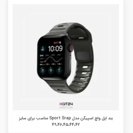
بند اپل واچ اسپیگن مدل Sport Srap مناسب برای سایز
49،46،45،44،42